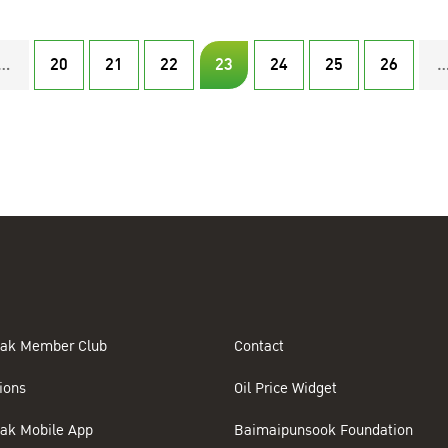
...
20
21
22
23
24
25
26
..
ak Member Club
Contact
ions
Oil Price Widget
ak Mobile App
Baimaipunsook Foundation