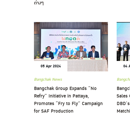
ต่างๆ
05 Apr 2024
04 
Bangchak News
Bangch
Bangchak Group Expands “No
Bangc
Refry” Initiative in Pattaya,
Sales 
Promotes “Fry to Fly” Campaign
DBD’s
for SAF Production
Match