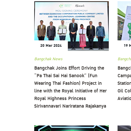
20 Mar 2024
19 
Bangchak News
Bangch
Bangchak Joins Effort Driving the
Bangc
“Pa Thai Sai Hai Sanook” (Fun
Campa
Wearing Thai Fashion) Project in
Stati
line with the Royal Initiative of Her
Oil Co
Royal Highness Princess
Aviati
Sirivannavari Nariratana Rajakanya