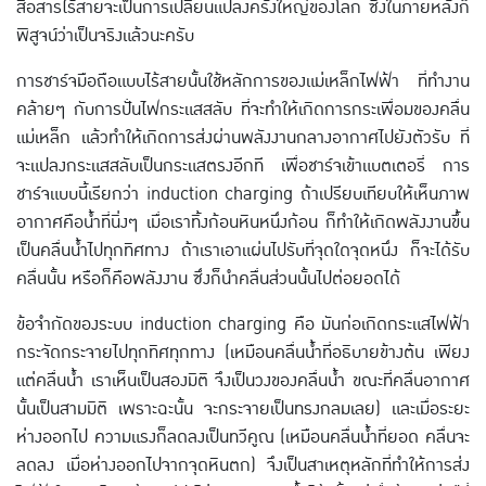
สื่อสารไร้สายจะเป็นการเปลี่ยนแปลงครั้งใหญ่ของโลก ซึ่งในภายหลังก็
พิสูจน์ว่าเป็นจริงแล้วนะครับ
การชาร์จมือถือแบบไร้สายนั้นใช้หลักการของแม่เหล็กไฟฟ้า ที่ทำงาน
คล้ายๆ กับการปั่นไฟกระแสสลับ ที่จะทำให้เกิดการกระเพื่อมของคลื่น
แม่เหล็ก แล้วทำให้เกิดการส่งผ่านพลังงานกลางอากาศไปยังตัวรับ ที่
จะแปลงกระแสสลับเป็นกระแสตรงอีกที เพื่อชาร์จเข้าแบตเตอรี่ การ
ชาร์จแบบนี้เรียกว่า induction charging ถ้าเปรียบเทียบให้เห็นภาพ
อากาศคือน้ำที่นิ่งๆ เมื่อเราทิ้งก้อนหินหนึ่งก้อน ก็ทำให้เกิดพลังงานขึ้น
เป็นคลื่นน้ำไปทุกทิศทาง ถ้าเราเอาแผ่นไปรับที่จุดใดจุดหนึ่ง ก็จะได้รับ
คลื่นนั้น หรือก็คือพลังงาน ซึ่งก็นำคลื่นส่วนนั้นไปต่อยอดได้
ข้อจำกัดของระบบ induction charging คือ มันก่อเกิดกระแสไฟฟ้า
กระจัดกระจายไปทุกทิศทุกทาง (เหมือนคลื่นน้ำที่อธิบายข้างต้น เพียง
แต่คลื่นน้ำ เราเห็นเป็นสองมิติ จึงเป็นวงของคลื่นน้ำ ขณะที่คลื่นอากาศ
นั้นเป็นสามมิติ เพราะฉะนั้น จะกระจายเป็นทรงกลมเลย) และเมื่อระยะ
ห่างออกไป ความแรงก็ลดลงเป็นทวีคูณ (เหมือนคลื่นน้ำที่ยอด คลื่นจะ
ลดลง เมื่อห่างออกไปจากจุดหินตก) จึงเป็นสาเหตุหลักที่ทำให้การส่ง