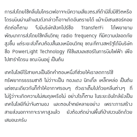
การส่งโดยใช้คลื่นไมโครเวฟอาจจะมีความเสี่ยงตรงที่ถ้ามีสิ่งมีชีวิตหรือ
โดรนบินผ่านลำแสงดังกล่าวก็อาจเกิดอันตรายได้ แม้จะมีเซนเซอร์คอย
ตัดต่อก็ตาม จึงมีบริษัทสิงคโปร์ชื่อ TransferFi ได้พยายาม
พัฒนาการส่งโดยใช้คลื่นวิทยุ radio frequency ที่มีความปลอดภัย
สูงขึ้น แต่ระยะส่งก็คงต้องสั้นลงเหมือนวิทยุ ขณะที่ทางสหรัฐได้มีบริษัท
ชื่อ PowerLight Technology ที่ใช้แสงเลเซอร์ในการบีมไฟฟ้า เพื่อ
ไปชาร์จโดรน ขณะบินอยู่ เป็นต้น
เทคโนโลยีไร้สายคงเป็นอีกคำตอบหนึ่งที่ช่วยให้เราลดการใช้
ทรัพยากรธรรมชาติ ไม่ว่าจะเป็น ทองแดง นิกเกิ้ล เหล็กหล่อ เป็นต้น
แต่ขณะเดียวกันก็ทำให้อากาศรอบๆ ตัวเราเต็มไปด้วยคลื่นต่างๆ ที่
ไม่รู้ว่าจะเกิดความไม่สมดุลหรือไม่ อย่างไรก็ตาม ในระยะอันใกล้ยังเป็น
เทคโนโลยีที่น่าจับตามอง และตอบโจทย์หลายอย่าง เพราะการสร้าง
สายส่งนอกจากจะราคาสูงแล้ว ยังต้องตัดผ่านพื้นที่ป่าสงวนอีกด้วย
เสมอนะครับ