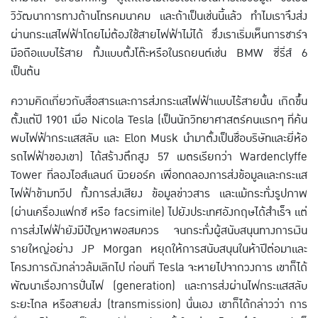
วิวัฒนาการทางด้านโทรคมนาคม และถ้าเป็นเช่นนี้แล้ว ทำไมเราจึงส่ง
ผ่านกระแสไฟฟ้าโดยไม่ต้องใช้สายไฟฟ้าไม่ได้ ซึ่งเราเริ่มเห็นการชาร์จ
มือถือแบบไร้สาย ทั้งแบบตั้งโต๊ะหรือในรถยนต์เช่น BMW ซี่รี่ส์ 6
เป็นต้น
ความคิดเกี่ยวกับสื่อสารและการส่งกระแสไฟฟ้าแบบไร้สายนั้น เกิดขึ้น
ตั้งแต่ปี 1901 เมื่อ Nicola Tesla (เป็นนักวิทยาศาสตร์คนแรกๆ ที่ค้น
พบไฟฟ้ากระแสสลับ และ Elon Musk นำมาตั้งเป็นชื่อบริษัทและยี่ห้อ
รถไฟฟ้าของเขา) ได้สร้างตึกสูง 57 เมตรเรียกว่า Wardenclyffe
Tower ที่ลองไอส์แลนด์ นิวยอร์ค เพื่อทดลองการส่งข้อมูลและกระแส
ไฟฟ้าข้ามทวีป ทั้งการส่งเสียง ข้อมูลข่าวสาร และแม้กระทั่งรูปภาพ
(ผ่านเครื่องแฟกซ์ หรือ facsimile) ไปยังประเทศอังกฤษได้สำเร็จ แต่
การส่งไฟฟ้ายังมีปัญหาพอสมควร จนกระทั่งผู้สนับสนุนทางการเงิน
รายใหญ่อย่าง JP Morgan หยุดให้การสนับสนุนในห้าปีต่อมาและ
โครงการดังกล่าวล้มเลิกไป ก่อนที่ Tesla จะหายไปจากวงการ เขาก็ได้
พัฒนาเรื่องการปั่นไฟ (generation) และการส่งผ่านไฟกระแสสลับ
ระยะไกล หรือสายส่ง (transmission) นั่นเอง เขาก็ได้กล่าวว่า การ