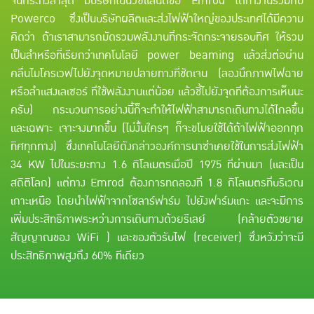
จนกระทั่งล่าสุด มีบริษัทในนิวซีแลนด์ชื่อ Emrod ได้ทำงานร่วมกับ
Powerco ซึ่งเป็นบริษัทผลิตและส่งไฟฟ้าใหญ่ของประเทศได้มีความ
คิดว่า ถ้าเราสามารถมัดรวมพลังงานที่กระจัดกระจายรอบทิศ ให้รวม
เป็นลำหรือที่เรียกว่าเทคโนโลยี power beaming แล้วส่งต่อผ่าน
คลื่นไมโครเวฟไปยังจุดหมายปลายทางที่ชัดเจน (ลองนึกภาพไฟฉาย
หรือลำแสงเลเซอร์ ที่ใช้พลังงานแต่น้อย แล้วชี้ไปยังจุดที่ต้องการเห็นนะ
ครับ) กระบวนการอย่างนี้ก็จะทำให้ไฟฟ้าสามารถเดินทางได้ไกลขึ้น
และเฉพาะ เจาะจงมากขึ้น (ไม่งั้นใครๆ ก็จะขโมยใช้ได้ถ้าไฟฟ้าออกทุก
ทิศทุกทาง) ซึ่งเทคโนโลยีดังกล่าวองค์การนาซ่าเคยใช้ในการส่งไฟฟ้า
34 KW ไปในระยะทาง 1.6 กิโลเมตรเมื่อปี 1975 ที่ผ่านมา (และเป็น
สถิติโลก) แต่ทาง Emrod ต้องการทดลองที่ 1.8 กิโลเมตรที่บริเวณ
เกาะเหนือ โดยนำไฟฟ้าจากโซลาร์ฟาร์ม ไปยังฟาร์มแกะ และจะมีการ
เพิ่มประสิทธิภาพระหว่างการเดินทางด้วยรีเลย์ (คล้ายตัวขยาย
สัญญาณของ WiFi ) และของตัวรับไฟ (receiver) ซึ่งหวังว่าจะมี
ประสิทธิภาพสูงถึง 60% ทีเดียว