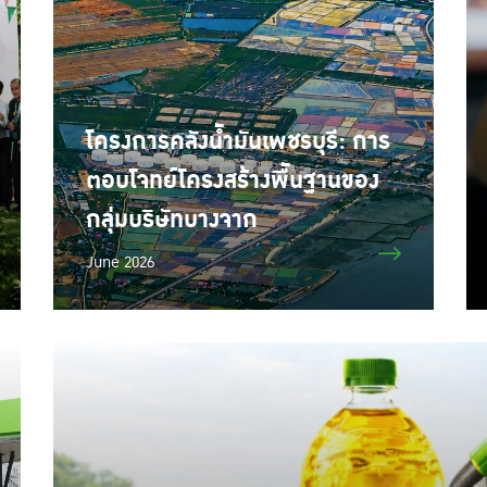
โครง​การคลัง​น้ำมัน​เพชร​บุ​รี: การ​
ตอบ​โจทย์​โครงสร้าง​พื้นฐาน​ของ​
กลุ่ม​บริษัท​บาง​จาก
June 2026