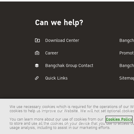
Can we help?
Download Center
Bangch
Career
Promot
Bangchak Group Contact
Bangch
Quick Links
Sitema
We use necessary cookies which is required for the operations of our We
ระบบสั่งซื้อน้ำมันออนไลน์
BCP Web Mail
Terms & Condi
cookies to help us improve our Website. We will not set optional cooki
Cookies Policy
You can learn more about our use of cookies from our
.
2026 © Bangchak Corporation Public Company Limited. A
to store and use all the cookies on your device that you use to access o
usage analysis, including to assist in our marketing efforts.