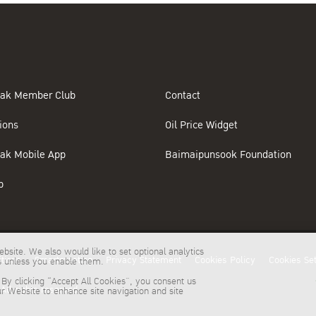
ak Member Club
Contact
ions
Oil Price Widget
ak Mobile App
Baimaipunsook Foundation
p
bsite. We also would like to set optional analytics
tions
Smartmeeting
Privacy Statement
Cookies Policy
Cookies Set
es unless you enable them.
 By clicking “Accept All Cookies”, you consent us
ll rights reserved.
ur Website to enhance site navigation and site