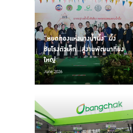
“หยดทองแห่งบางน้ำผึ้ง” ผึ้ง
ชันโรงตัวเล็ก...สู่งานพัฒนาที่ยิ่ง
ใหญ่
June 2026