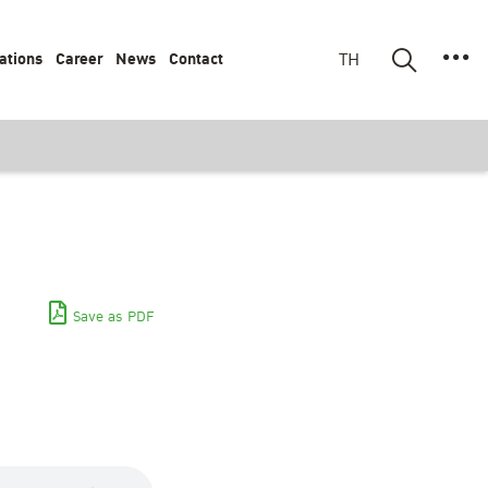
ations
Career
News
Contact
TH
Save as PDF