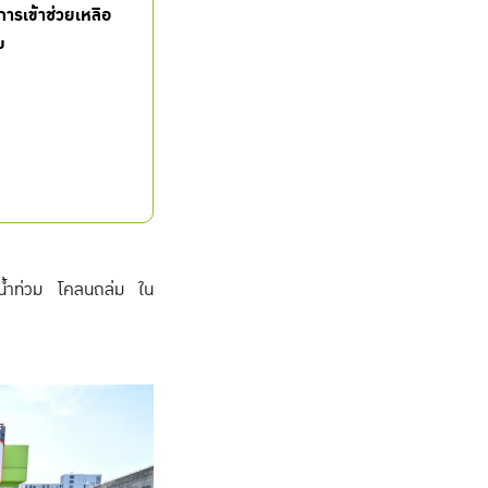
ารเข้าช่วยเหลือ
บ
ติ น้ำท่วม โคลนถล่ม ใน