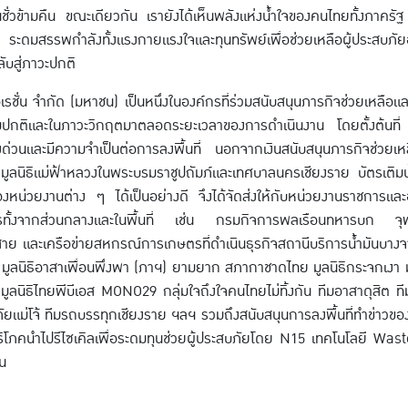
ในชั่วข้ามคืน ขณะเดียวกัน เรายังได้เห็นพลังแห่งน้ำใจของคนไทยทั้งภาคร
ระดมสรรพกำลังทั้งแรงกายแรงใจและทุนทรัพย์เพื่อช่วยเหลือผู้ประสบภัยอ
ับสู่ภาวะปกติ
ชั่น จำกัด (มหาชน) เป็นหนึ่งในองค์กรที่ร่วมสนับสนุนภารกิจช่วยเหลือและ
ามปกติและในภาวะวิกฤตมาตลอดระยะเวลาของการดำเนินงาน โดยตั้งต้นที่ ‘สิ
งด่วนและมีความจำเป็นต่อการลงพื้นที่ นอกจากเงินสนับสนุนภารกิจช่วยเหลื
ูลนิธิแม่ฟ้าหลวงในพระบรมราชูปถัมภ์และเทศบาลนครเชียงราย บัตรเติมน้ำม
ของหน่วยงานต่าง ๆ ได้เป็นอย่างดี จึงได้จัดส่งให้กับหน่วยงานราชการแ
ัครทั้งจากส่วนกลางและในพื้นที่ เช่น กรมกิจการพลเรือนทหารบก จ
สาย และเครือข่ายสหกรณ์การเกษตรที่ดำเนินธุรกิจสถานีบริการน้ำมันบาง
 มูลนิธิอาสาเพื่อนพึ่งพา (ภาฯ) ยามยาก สภากาชาดไทย มูลนิธิกระจกเงา ม
ี มูลนิธิไทยพีบีเอส MONO29 กลุ่มใจถึงใจคนไทยไม่ทิ้งกัน ทีมอาสาดุสิต 
ภัยแม่โจ้ ทีมรถบรรทุกเชียงราย ฯลฯ รวมถึงสนับสนุนการลงพื้นที่ทำข่าวของ
บริโภคนำไปรีไซเคิลเพื่อระดมทุนช่วยผู้ประสบภัยโดย N15 เทคโนโลยี W
้น