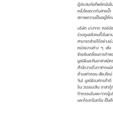
ผู้ประสบภัยที่พลิกผัน
หลั่งไหลราวกับสายน้ำ 
สภาพความเป็นอยู่ให้กล
บริษัท บางจาก คอร์ปอเร
ร่วมดูแลสังคมทั้งในย
สามารถช่วยได้อย่างเร่
หน่วยงานต่าง ๆ เช่น ม
ช่วยขับเคลื่อนภารกิจ
มูลนิธิและทีมอาสาสม
สำนักงานกิ่งกาชาดแม่
ตำบลท่าตอน เชียงใหม่
จัน) มูลนิธิองค์กรทำด
ริน วรรธนะสิน อาสากู้
กิจกรรมรับขยะจากผู้
และก้องกรีนกรีน เป็นต