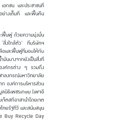
ัฐ เอกชน และประชาชนที่
ย่างเต็มที่ และฟื้นคืน
ฟื้นฟู ด้วยความมุ่งมั่น
่งใกล้ตัว’ ที่บริษัทฯ
อและฟื้นฟูที่มอบให้กับ
ันบางจากยังเป็นสิ่งที่
ละองค์กรต่าง ๆ รวมถึง
ุฬาลงกรณ์มหาวิทยาลัย
จาก องค์การบริหารส่วน
ูลนิธิเพชรเกษม (เพจอี
ทีมเจ๊ตสกีอาสานำโดยเจต
ไทยรัฐทีวี และสนับสนุน
aste Buy Recycle Day