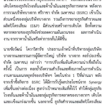
เติบโตของธุรกิจโรงกลั่นและค้าน้ำมันและธุรกิจการตลาด หลังจาก
การรวมบริษัทบางจาก ศรีราชา จำกัด (มหาชน) (BSRC) เข้าเป็น
ส่วนหนึ่งของกลุ่มบริษัทบางจาก รวมถึงการขยายธุรกิจสำรวจและ
ผลิตปิโตรเลียม (E&P) มีส่วนช่วยสร้างการเติบโต อีกทั้งความ
หลากหลายของธุรกิจยังช่วยลดความผันผวนของ ผลการดำเนิน
งาน จากราคาน้ำมันหรือค่าการกลั่นได้ดีขึ้น
นายชัยวัฒน์ โควาวิสารัช ประธานเจ้าหน้าที่บริหารกลุ่มบริษัท
บางจากและกรรมการผู้จัดการใหญ่ บริษัท บางจาก คอร์ปอเรชั่น
จำกัด (มหาชน) กล่าวว่า “การปรับเพิ่มอันดับความน่าเชื่อถือใน
ครั้งนี้ เป็นการ ตอกย้ำถึงความสำเร็จและศักยภาพในการดำเนิน
งานตามแผนกลยุทธ์ของบริษัทฯ โดยในช่วง 1 ปีที่ผ่านมา หลัง
จากเข้าซื้อกิจการ BSRC ได้มีการรับรู้ผลประโยชน์จาก Synergy
เพิ่มขึ้นอย่างต่อเนื่อง สูงกว่าเป้าหมายเดิมที่ตั้งไว้ ทำให้กลุ่มธุรกิจ
โรงกลั่นและค้าน้ำมันและกลุ่มธุรกิจการตลาดของบางจากฯ เติบโต
และเเข็งแกร่งมากขึ้น นอกจากนี้ ธุรกิจสำรวจและผลิตปิโตรเลียม