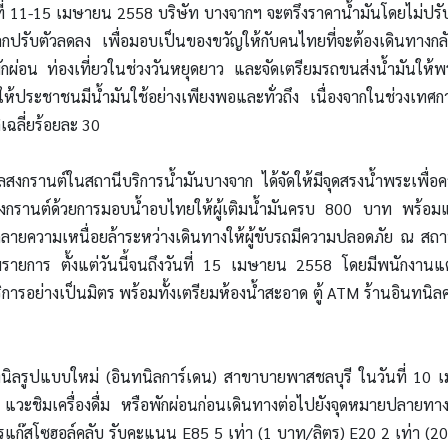
ที่ 11-15 เมษายน 2558 บริษัท บางจากฯ จะตรึงราคาน้ำมันโดยไม่ปรั
ปรับตัวลดลง เพื่อมอบเป็นของขวัญให้กับคนไทยที่จะต้องเดินทางกลับ
กผ่อน ท่องเที่ยวในช่วงวันหยุดยาว และจัดเตรียมรถขนส่งน้ำมันให้พร้
อให้ประชาชนมีน้ำมันใช้อย่างเพียงพอและทั่วถึง เนื่องจากในช่วงเทศ
ิเฉลี่ยร้อยละ 30
สงกรานต์ในสถานีบริการน้ำมันบางจาก ได้จัดให้มีจุดสรงน้ำพระเพื่อ
งกรานต์ด้วยการมอบน้ำอบไทยให้ผู้เติมน้ำมันครบ 800 บาท พร้อมแจ
ื่อคลายความเหนื่อยล้าระหว่างเดินทางให้ผู้ขับรถมีความปลอดภัย ณ สถ
รายการ ตั้งแต่วันนี้จนถึงวันที่ 15 เมษายน 2558 โดยมีพนักงานแต
ิการอย่างเป็นมิตร พร้อมทั้งเตรียมห้องน้ำสะอาด ตู้ ATM ร้านอินทนิลคอ
ินทนิลรูปแบบใหม่ (อินทนิลการ์เดน) สาขาบายพาสชลบุรี ในวันที่ 10 
แวะชิมเครื่องดื่ม หรือพักผ่อนก่อนเดินทางต่อไปยังจุดหมายปลายทา
แก๊สโซฮอล์คลับ รับคะแนน E85 5 เท่า (1 บาท/ลิตร) E20 2 เท่า (20 ส