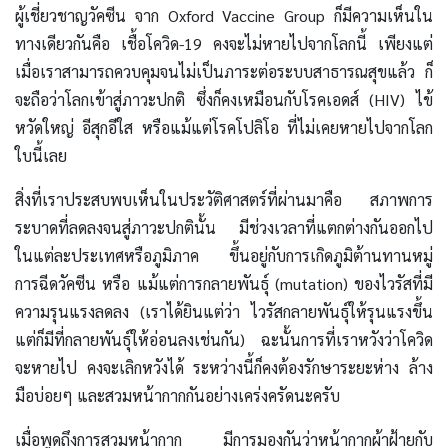
ผู้เชี่ยวชาญวัคซีน จาก Oxford Vaccine Group ก็มีความเห็นใน
ทางเดียวกันคือ เชื้อโควิด-19 คงจะไม่หายไปจากโลกนี้ เพียงแต่
เมื่อเราสามารถควบคุมจนไม่เป็นภาระต่อระบบสาธารณสุขแล้ว ก็
จะถือว่าโลกเข้าสู่ภาวะปกติ ซึ่งก็คงเหมือนกับโรคเอดส์ (HIV) ไข้
หวัดใหญ่ อีสุกอีใส หรือแม้แต่โรคโปลิโอ ที่ไม่เคยหายไปจากโลก
ใบนี้เลย
สิ่งที่เราประสบพบเห็นในประวัติศาสตร์ที่ผ่านมาคือ สภาพการ
ระบาดที่ลดลงจนสู่ภาวะปกตินั้น มีช่วงเวลาที่แตกต่างกันออกไป
ในแต่ละประเทศหรือภูมิภาค ขึ้นอยู่กับการเกิดภูมิต้านทานหมู่
การฉีดวัคซีน หรือ แม้แต่การกลายพันธุ์ (mutation) ของไวรัสที่มี
ความรุนแรงลดลง (เราได้ยินแต่ว่า ไวรัสกลายพันธุ์ให้รุนแรงขึ้น
แต่ก็มีที่กลายพันธุ์ให้อ่อนลงเช่นกัน) ฉะนั้นการที่เราหวังว่าโควิด
จะหายไป คงจะเลิกหวังได้ ระหว่างนี้ก็คงต้องรักษาระยะห่าง ล้าง
มือบ่อยๆ และสวมหน้ากากกันอย่างเคร่งครัดนะครับ
เมื่อพูดถึงการสวมหน้ากาก มีการมองกันว่าหน้ากากผ้าฝ้ายกับ