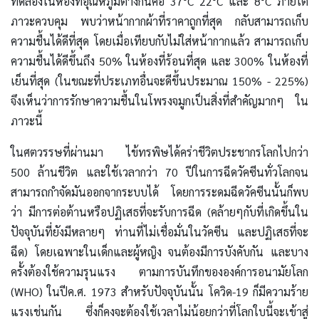
ทดลองในห้องที่อุณหภูมิต่างกันคือ 37°C 22°C และ 8°C ภายใต้
ภาวะควบคุม พบว่าหน้ากากผ้าที่ราคาถูกที่สุด กลับสามารถเก็บ
ความชื้นได้ดีที่สุด โดยเมื่อเทียบกับไม่ใส่หน้ากากแล้ว สามารถเก็บ
ความชื้นได้ดีขึ้นถึง 50% ในห้องที่ร้อนที่สุด และ 300% ในห้องที่
เย็นที่สุด (ในขณะที่ประเภทอื่นจะดีขึ้นประมาณ 150% - 225%)
จึงเห็นว่าการรักษาความชื้นในโพรงจมูกเป็นสิ่งที่สำคัญมากๆ ใน
ภาวะนี้
ในศตวรรษที่ผ่านมา ไข้ทรพิษได้คร่าชีวิตประชากรโลกไปกว่า
500 ล้านชีวิต และใช้เวลากว่า 70 ปีในการฉีดวัคซีนทั่วโลกจน
สามารถกำจัดมันออกจากระบบได้ โดยการระดมฉีดวัคซีนนั้นก็พบ
ว่า มีการต่อต้านหรือปฏิเสธที่จะรับการฉีด (คล้ายๆกับที่เกิดขึ้นใน
ปัจจุบันที่ยังมีหลายๆ ท่านที่ไม่เชื่อมั่นในวัคซีน และปฏิเสธที่จะ
ฉีด) โดยเฉพาะในเด็กและผู้หญิง จนต้องมีการบังคับกัน และบาง
ครั้งต้องใช้ความรุนแรง ตามการบันทึกขององค์การอนามัยโลก
(WHO) ในปีค.ศ. 1973 สำหรับปัจจุบันนั้น โควิด-19 ก็มีความร้าย
แรงเช่นกัน ซึ่งก็คงจะต้องใช้เวลาไม่น้อยกว่าที่โลกใบนี้จะเข้าสู่