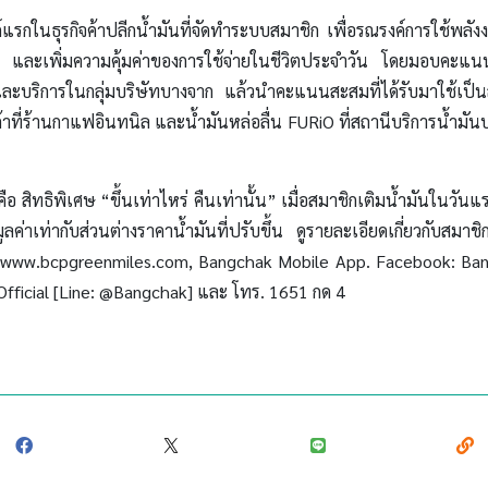
รกในธุรกิจค้าปลีกน้ำมันที่จัดทำระบบสมาชิก เพื่อรณรงค์การใช้พลัง
ม และเพิ่มความคุ้มค่าของการใช้จ่ายในชีวิตประจำวัน โดยมอบคะแนนส
้าและบริการในกลุ่มบริษัทบางจาก แล้วนำคะแนนสะสมที่ได้รับมาใช้เป็น
นค้าที่ร้านกาแฟอินทนิล และน้ำมันหล่อลื่น FURiO ที่สถานีบริการน้ำมัน
ือ สิทธิพิเศษ “ขึ้นเท่าไหร่ คืนเท่านั้น” เมื่อสมาชิกเติมน้ำมันในวันแร
ลค่าเท่ากับส่วนต่างราคาน้ำมันที่ปรับขึ้น ดูรายละเอียดเกี่ยวกับสมา
ด้ที่ www.bcpgreenmiles.com, Bangchak Mobile App. Facebook: B
fficial [Line: @Bangchak] และ โทร. 1651 กด 4