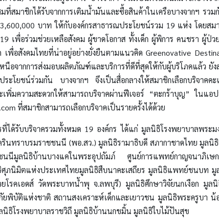
ี่สมาชิกได้รับจากการเติมน้ำมันและซื้อสินค้าในเครือบางจากฯ รวมกั
้น 3,600,000 บาท ให้กับองค์กรสาธารณประโยชน์รวม 19 แห่ง โดยสมา
่ 19 เพื่อร่วมช่วยเหลือสังคม ผู้ขาดโอกาส ทั้งเด็ก ผู้พิการ คนชรา ผู้ป่
สุด เพื่อสังคมไทยที่น่าอยู่อย่างยั่งยืนตามแนวคิด Greenovative Desti
นือจากการส่งมอบผลิตภัณฑ์และบริการที่ดีที่สุดให้กับผู้บริโภคแล้ว ยังสร
เป็นประโยชน์ร่วมกัน บางจากฯ จึงเป็นสื่อกลางให้สมาชิกเลือกบริจาค
เพิ่มความสะดวกให้สามารถบริจาคผ่านฟีเจอร์ “ตะกร้าบุญ” ในแอป
om ที่สมาชิกสามารถเลือกบริจาคเป็นรายครั้งได้ด้วย
รที่ได้รับบริจาครวมทั้งหมด 19 องค์กร ได้แก่ มูลนิธิโรงพยาบาลพระมง
รินทราบรมราชชนนี (พอ.สว.) มูลนิธิรามาธิบดี สภากาชาดไทย มูลนิ
ชนนีมูลนิธิบ้านบางแคในพระอุปถัมภ์ ศูนย์การแพทย์กาญจนาภ
ธิศุภนิมิตแห่งประเทศไทยมูลนิธิสืบนาคะเสถียร มูลนิธิแพทย์ชนบท มูล
ป่วยโรคเอดส์ วัดพระบาทน้ำพุ จ.ลพบุรี) มูลนิธิศึกษาวิจัยนกเงือก มูลนิ
นภัยพิบัติแห่งชาติ สถานสงเคราะห์เด็กและเยาวชน มูลนิธิพระครูบา น
ิธิโรงพยาบาลราชวิถี มูลนิธิบ้านนกขมิ้น มูลนิธิใบไม้ปันสุข