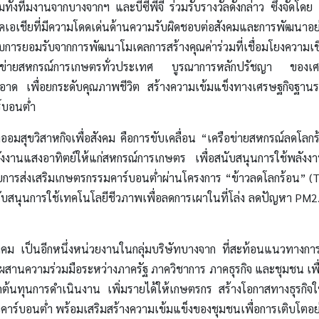
มทั้งทีมงานจากบางจากฯ และบีซีพีจี ร่วมรับรางวัลดังกล่าว ซึ่งจัดโดย
าคเอเชียที่มีความโดดเด่นด้านความรับผิดชอบต่อสังคมและการพัฒนาอย
้รับการยอมรับจากการพัฒนาโมเดลการสร้างคุณค่าร่วมที่เชื่อมโยงความเ
รือข่ายสหกรณ์การเกษตรทั่วประเทศ บูรณาการหลักปรัชญา ของเศรษ
อาด เพื่อยกระดับคุณภาพชีวิต สร้างความเข้มแข็งทางเศรษฐกิจฐา
ร์บอนต่ำ
ออมสุขวิสาหกิจเพื่อสังคม คือการขับเคลื่อน “เครือข่ายสหกรณ์ลดโลก
ลังงานแสงอาทิตย์ให้แก่สหกรณ์การเกษตร เพื่อสนับสนุนการใช้พลัง
วยการส่งเสริมเกษตรกรรมคาร์บอนต่ำผ่านโครงการ “ข้าวลดโลกร้อน” 
สนับสนุนการใช้เทคโนโลยีชีวภาพเพื่อลดการเผาในที่โล่ง ลดปัญหา PM2
ังคม เป็นอีกหนึ่งหน่วยงานในกลุ่มบริษัทบางจาก ที่สะท้อนแนวทางการดำเ
ดยผสานความร่วมมือระหว่างภาครัฐ ภาควิชาการ ภาคธุรกิจ และชุมชน เพื
้นทุนการดำเนินงาน เพิ่มรายได้ให้เกษตรกร สร้างโอกาสทางธุรกิจ
ิจคาร์บอนต่ำ พร้อมเสริมสร้างความเข้มแข็งของชุมชนเพื่อการเติบโตอย