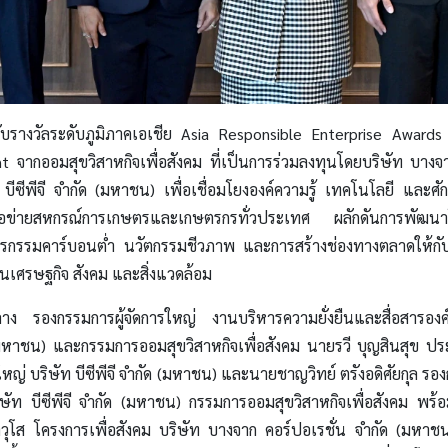
้รับรางวัลระดับภูมิภาคเอเชีย Asia Responsible Enterprise Awa
จากออมสุขวิสาหกิจเพื่อสังคม ที่เป็นการร่วมลงทุนโดยบริษัท บางจา
ีซีพีจี จำกัด (มหาชน) เพื่อเชื่อมโยงองค์ความรู้ เทคโนโลยี และศั
ือข่ายสหกรณ์การเกษตรและเกษตรกรทั่วประเทศ ผลักดันการพัฒนาโค
กรรมคาร์บอนต่ำ นวัตกรรมชีวภาพ และการสร้างช่องทางตลาดให้กั
้านเศรษฐกิจ สังคม และสิ่งแวดล้อม
รองกรรมการผู้จัดการใหญ่ งานบริหารความยั่งยืนและสื่อสารอง
(มหาชน) และกรรมการออมสุขวิสาหกิจเพื่อสังคม นายรวี บุญสินสุข ประ
หญ่ บริษัท บีซีพีจี จำกัด (มหาชน) และนายชาญวิทย์ ตรังอดิศัยกุล รอง
ัท บีซีพีจี จำกัด (มหาชน) กรรมการออมสุขวิสาหกิจเพื่อสังคม พร
าวุโส โครงการเพื่อสังคม บริษัท บางจาก คอร์ปอเรชั่น จำกัด (มหาชน