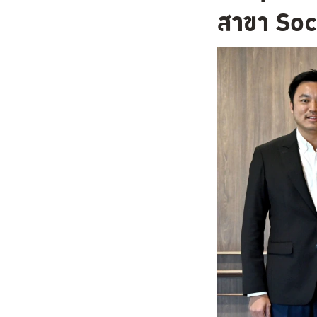
สาขา So