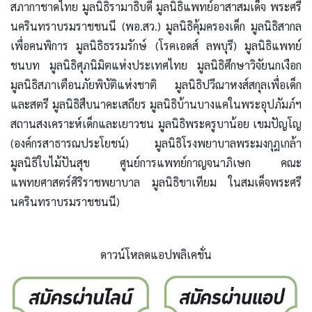
สภากาชาดไทย มูลนิธิรามาธิบดี มูลนิธิแพทย์อาสาสมเด็จ พระศรี
นครินทราบรมราชชนนี (พอ.สว.) มูลนิธิคุ้มครองเด็ก มูลนิธิสากล
เพื่อคนพิการ มูลนิธิธรรมรักษ์ (โรคเอดส์ ลพบุรี) มูลนิธิแพทย์
ชนบท มูลนิธิศุภนิมิตแห่งประเทศไทย มูลนิธิศึกษาวิจัยนกเงือก
มูลนิธิสภาเตือนภัยพิบัติแห่งชาติ มูลนิธิปวีณาหงส์สกุลเพื่อเด็ก
และสตรี มูลนิธิสืบนาคะเสถียร มูลนิธิบ้านบางแคในพระอุปภัมภ์ฯ
สถานสงเคราะห์เด็กและเยาวชน มูลนิธิพระครูบาน้อย เขมปัญโญ
(องค์กรสาธารณประโยชน์) มูลนิธิโรงพยาบาลพระมงกุฎเกล้า
มูลนิธิใบไม้ปันสุข ศูนย์การแพทย์กาญจนาภิเษก คณะ
แพทยศาสตร์ศิริราชพยาบาล มูลนิธิขาเทียม ในสมเด็จพระศรี
นครินทราบรมราชชนนี)
ดาวน์โหลดแอปพลิเคชั่น