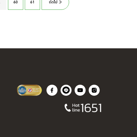
.
60
61
ถัดไป