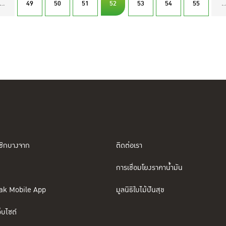
...
49
50
51
52
53
54
55
..
ชิกบางจาก
ติดต่อเรา
การเชื่อมโยงราคาน้ำมัน
ak Mobile App
มูลนิธิใบไม้ปันสุข
็บไซต์