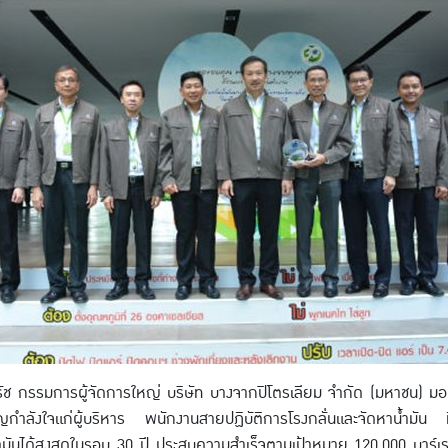
รัช กรรมการผู้จัดการใหญ่ บริษัท บางจากปิโตรเลียม จำกัด (มหาชน) ม
วัญกำลังใจแก่ผู้บริหาร พนักงานสายปฏิบัติการโรงกลั่นและจัดหาน้ำมัน ที่
มันได้สูงสุดในรอบ 30 ปี ประสบความสำเร็จตามเป้าหมาย 120,000 บาร์เรล