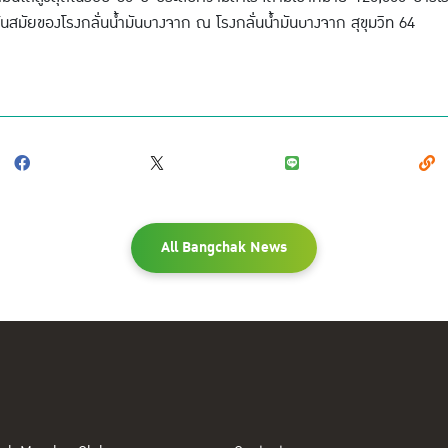
สมัยของโรงกลั่นน้ำมันบางจาก ณ โรงกลั่นน้ำมันบางจาก สุขุมวิท 64
All Bangchak News