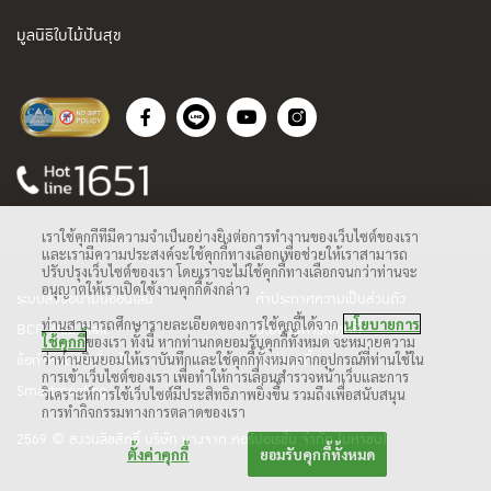
มูลนิธิใบไม้ปันสุข
เราใช้คุกกี้ที่มีความจำเป็นอย่างยิ่งต่อการทำงานของเว็บไซต์ของเรา
และเรามีความประสงค์จะใช้คุกกี้ทางเลือกเพื่อช่วยให้เราสามารถ
ปรับปรุงเว็บไซต์ของเรา โดยเราจะไม่ใช้คุกกี้ทางเลือกจนกว่าท่านจะ
อนุญาตให้เราเปิดใช้งานคุกกี้ดังกล่าว
ระบบสั่งซื้อน้ำมันออนไลน์
คำประกาศความเป็นส่วนตัว
ท่านสามารถศึกษารายละเอียดของการใช้คุกกี้ได้จาก
นโยบายการ
BCP Web Mail
นโยบายการใช้คุกกี้
ใช้คุกกี้
ของเรา ทั้งนี้ หากท่านกดยอมรับคุกกี้ทั้งหมด จะหมายความ
ว่าท่านยินยอมให้เราบันทึกและใช้คุกกี้ทั้งหมดจากอุปกรณ์ที่ท่านใช้ใน
ข้อกำหนดและเงื่อนไข
ตั้งค่าคุกกี้
การเข้าเว็บไซต์ของเรา เพื่อทำให้การเลื่อนสำรวจหน้าเว็บและการ
Smartmeeting
วิเคราะห์การใช้เว็บไซต์มีประสิทธิภาพยิ่งขึ้น รวมถึงเพื่อสนับสนุน
การทำกิจกรรมทางการตลาดของเรา
2569 © สงวนลิขสิทธิ์ บริษัท บางจาก คอร์ปอเรชั่น จำกัด (มหาชน)
ตั้งค่าคุกกี้
ยอมรับคุกกี้ทั้งหมด