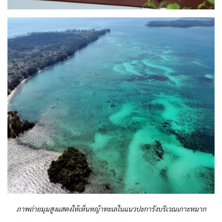
ภาพถ่ายมุมสูงแสดงให้เห็นหญ้าทะเลในแนวปะการังบริเวณเกาะหมาก