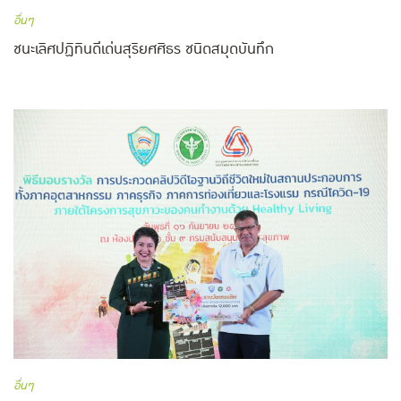
อื่นๆ
ชนะเลิศปฏิทินดีเด่นสุริยศศิธร ชนิดสมุดบันทึก
อื่นๆ